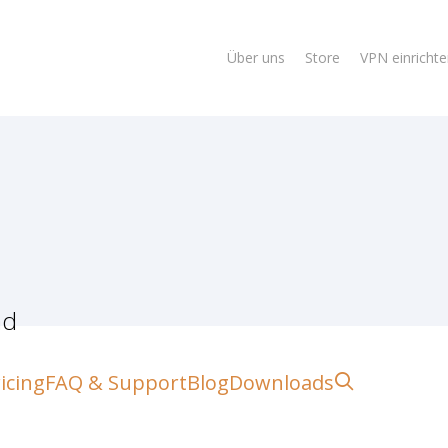
Über uns
Store
VPN einricht
ad
lose
search
icing
FAQ & Support
Blog
Downloads