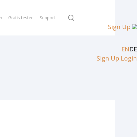
search
en
Gratis testen
Support
Sign Up
EN
DE
Sign Up
Login