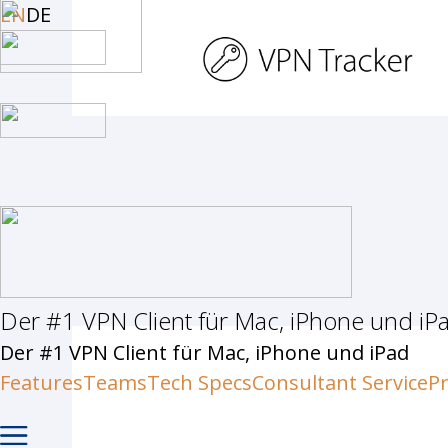
Skip
EN
DE
to
main
content
Der #1 VPN Client für Mac, iPhone und iP
Hit enter to search or ESC to c
Der #1 VPN Client für Mac, iPhone und iPad
Features
Teams
Tech Specs
Consultant Service
Pr