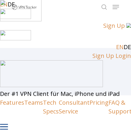
Skip
EN
DE
Menu
to
search
Close
main
Sign Up
Men
content
EN
DE
Sign Up
Login
Der #1 VPN Client für Mac, iPhone und iPad
Features
Teams
Tech
Consultant
Pricing
FAQ &
Specs
Service
Suppor