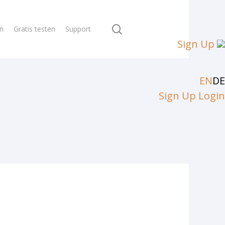
search
en
Gratis testen
Support
Sign Up
EN
DE
Sign Up
Login