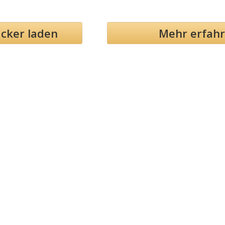
cker laden
Mehr erf