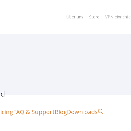
Über uns
Store
VPN einricht
ad
lose
search
icing
FAQ & Support
Blog
Downloads