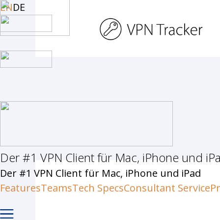
Skip
EN
DE
to
main
content
Der #1 VPN Client für Mac, iPhone und iP
Hit enter to search or ESC to c
Der #1 VPN Client für Mac, iPhone und iPad
Features
Teams
Tech Specs
Consultant Service
Pr