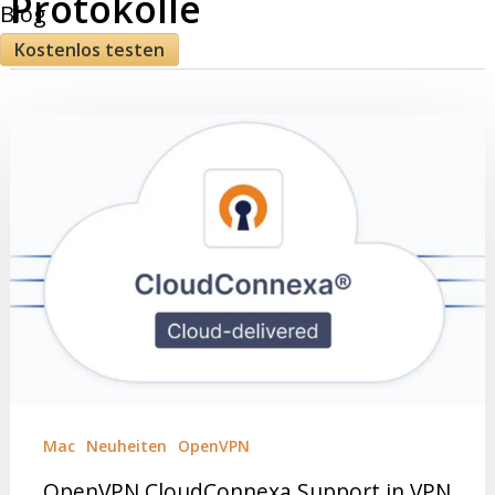
Protokolle
Blog
Kostenlos testen
Mac
Neuheiten
OpenVPN
OpenVPN CloudConnexa Support in VPN