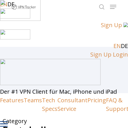
Skip
EN
DE
Menu
to
search
Close
main
Sign Up
Men
content
EN
DE
Sign Up
Login
Der #1 VPN Client für Mac, iPhone und iPad
Features
Teams
Tech
Consultant
Pricing
FAQ &
Specs
Service
Suppor
Category