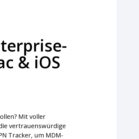
terprise-
ac & iOS
llen? Mit voller
 die vertrauenswürdige
 VPN Tracker, um MDM-