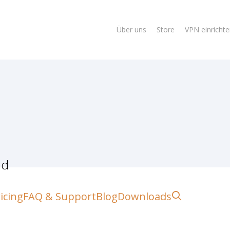
Über uns
Store
VPN einricht
ad
lose
search
icing
FAQ & Support
Blog
Downloads