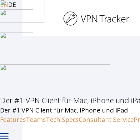
Skip
EN
DE
to
main
content
Der #1 VPN Client für Mac, iPhone und iP
Hit enter to search or ESC to c
Der #1 VPN Client für Mac, iPhone und iPad
Features
Teams
Tech Specs
Consultant Service
Pr