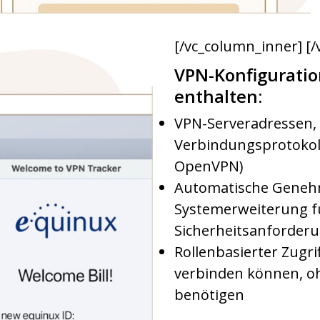
[/vc_column_inner]
[/
VPN-Konfiguratio
enthalten:
VPN-Serveradressen,
Verbindungsprotokoll
OpenVPN)
Automatische Geneh
Systemerweiterung f
Sicherheitsanforder
Rollenbasierter Zugri
verbinden können, o
benötigen