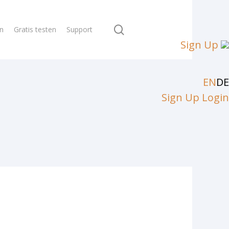
search
en
Gratis testen
Support
Sign Up
EN
DE
Sign Up
Login