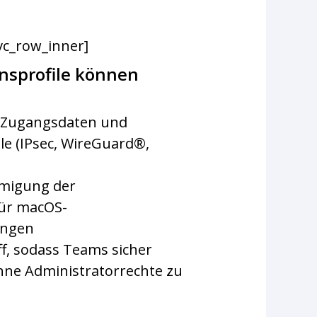
vc_row_inner]
nsprofile können
 Zugangsdaten und
e (IPsec, WireGuard®,
migung der
ür macOS-
ungen
ff, sodass Teams sicher
hne Administratorrechte zu