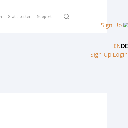
search
en
Gratis testen
Support
Sign Up
EN
DE
Sign Up
Login