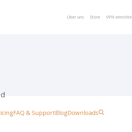
Über uns
Store
VPN einricht
ad
lose
search
icing
FAQ & Support
Blog
Downloads