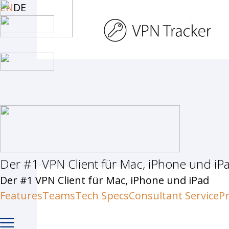
Skip
EN
DE
to
main
content
Der #1 VPN Client für Mac, iPhone und iP
Hit enter to search or ESC to c
Der #1 VPN Client für Mac, iPhone und iPad
Features
Teams
Tech Specs
Consultant Service
Pr